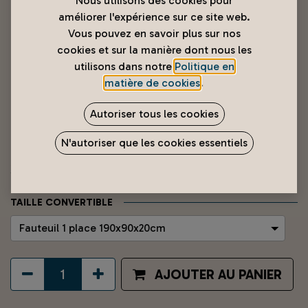
Nous utilisons des cookies pour
améliorer l'expérience sur ce site web.
Vous pouvez en savoir plus sur nos
cookies et sur la manière dont nous les
utilisons dans notre
Politique en
matière de cookies
.
Convertible avec "coussin
Autoriser tous les cookies
offert"
N'autoriser que les cookies essentiels
32 990
XPF
TAILLE CONVERTIBLE
AJOUTER AU PANIER