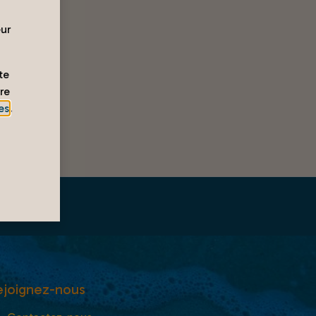
eur
te
re
es
.
ejoignez-nous