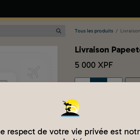
0
Catalogue
Coulisses
A Propos
Tous les produits
Livraiso
Livraison Papeet
5 000
XPF
e respect de votre vie privée est not