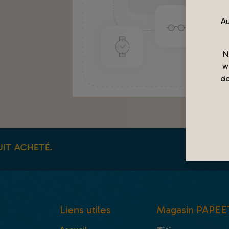
Au
N
w
do
 ACHETÉ.
Liens utiles
Magasin PAPEE