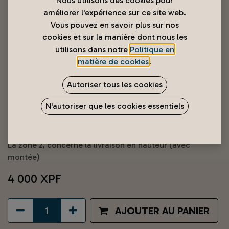
Nous utilisons des cookies pour
améliorer l'expérience sur ce site web.
Vous pouvez en savoir plus sur nos
cookies et sur la manière dont nous les
utilisons dans notre
Politique en
matière de cookies
.
Livraison Papeete → Arue / Faaa
Autoriser tous les cookies
(Zone1)
N'autoriser que les cookies essentiels
La zone 1, concerne la livraison hors hauteur (sans
montée)
La zone 2, concerne la livraison en hauteur (avec
montée)
4 000
XPF
AJOUTER AU PANIER