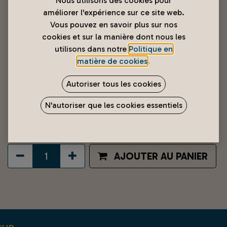
Nous utilisons des cookies pour
améliorer l'expérience sur ce site web.
Vous pouvez en savoir plus sur nos
cookies et sur la manière dont nous les
utilisons dans notre
Politique en
matière de cookies
.
Fauteuil 1 Place fixe en tissu
Autoriser tous les cookies
animée Licorne
N'autoriser que les cookies essentiels
7 900
XPF
AJOUTER AU PANIER