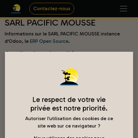
Contactez-nous
SARL PACIFIC MOUSSE
Informations sur le SARL PACIFIC MOUSSE instance
d'Odoo, le
ERP Open Source
.
Applications installées
Vente
Des devis aux factures
Facturation
Factures & Paiements
Le respect de votre vie
Site web
privée est notre priorité.
Constructeur de sites web d'entreprise
Autoriser l'utilisation des cookies de ce
Inventaire
site web sur ce navigateur ?
Gérez votre stock et vos activités logistiques