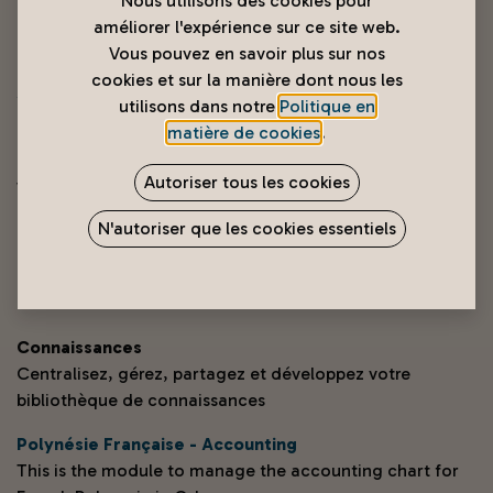
Nous utilisons des cookies pour
Comptabilité
améliorer l'expérience sur ce site web.
Comptabilité, Taxes, Budgets, Immobilisations...
Vous pouvez en savoir plus sur nos
cookies et sur la manière dont nous les
Achats
utilisons dans notre
Politique en
Bons de commande, conventions et accords
matière de cookies
.
eCommerce
Autoriser tous les cookies
Vendez vos produits en ligne
N'autoriser que les cookies essentiels
Documents
Document management
Personalisation
Connaissances
Centralisez, gérez, partagez et développez votre
bibliothèque de connaissances
Polynésie Française - Accounting
This is the module to manage the accounting chart for