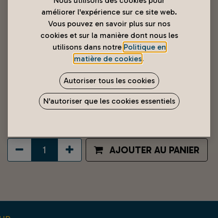
Nous utilisons des cookies pour
améliorer l'expérience sur ce site web.
Vous pouvez en savoir plus sur nos
cookies et sur la manière dont nous les
utilisons dans notre
Politique en
matière de cookies
.
Fauteuil 1 Place fixe en tissu
Autoriser tous les cookies
animée Licorne
N'autoriser que les cookies essentiels
7 900
XPF
AJOUTER AU PANIER